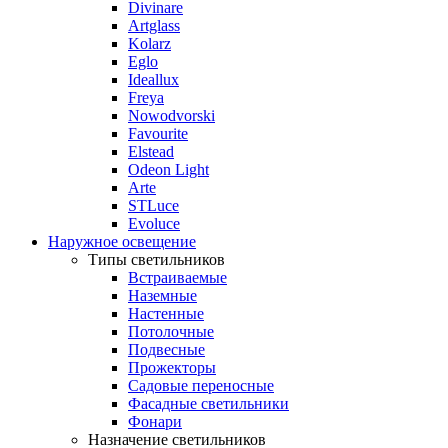
Divinare
Artglass
Kolarz
Eglo
Ideallux
Freya
Nowodvorski
Favourite
Elstead
Odeon Light
Arte
STLuce
Evoluce
Наружное освещение
Типы светильников
Встраиваемые
Наземные
Настенные
Потолочные
Подвесные
Прожекторы
Садовые переносные
Фасадные светильники
Фонари
Назначение светильников