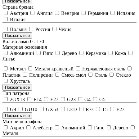
Показать все
Страна бренда
Австрия
Англия
Венгрия
Германия
Испания
Италия
Польша
Россия
Чехия
Показать все
Кол-во ламп
0
-
170
Материал основания
Алюминий
Гипс
Дерево
Керамика
Кожа
Литье
Металл
Металл крашеный
Нержавеющая сталь
Пластик
Полирезин
Смесь смол
Сталь
Стекло
Хрусталь
Показать все
Тип патрона
2GX13
E14
E27
G23
G4
G5
G9
GU10
GX53
LED
R7s
T5
Е27
Показать все
Материал плафона
Акрил
Алебастр
Алюминий
Гипс
Дерево
Металл