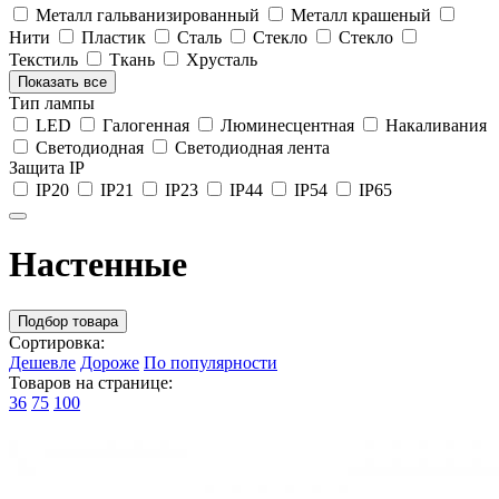
Металл гальванизированный
Металл крашеный
Нити
Пластик
Сталь
Стекло
Стекло
Текстиль
Ткань
Хрусталь
Показать все
Тип лампы
LED
Галогенная
Люминесцентная
Накаливания
Светодиодная
Светодиодная лента
Защита IP
IP20
IP21
IP23
IP44
IP54
IP65
Настенные
Подбор товара
Сортировка:
Дешевле
Дороже
По популярности
Товаров на странице:
36
75
100