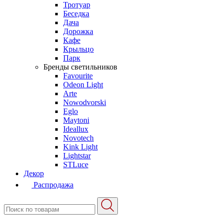
Тротуар
Беседка
Дача
Дорожка
Кафе
Крыльцо
Парк
Бренды светильников
Favourite
Odeon Light
Arte
Nowodvorski
Eglo
Maytoni
Ideallux
Novotech
Kink Light
Lightstar
STLuce
Декор
Распродажа