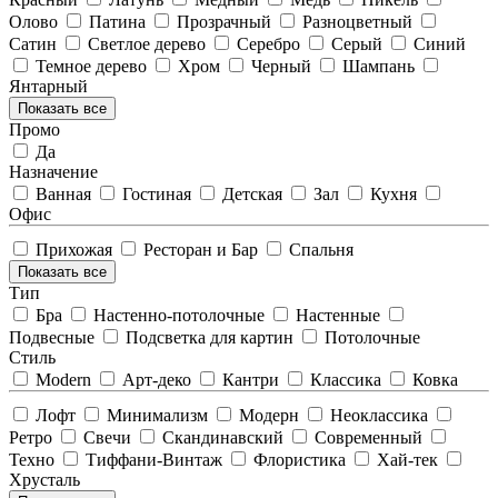
Олово
Патина
Прозрачный
Разноцветный
Сатин
Светлое дерево
Серебро
Серый
Синий
Темное дерево
Хром
Черный
Шампань
Янтарный
Показать все
Промо
Да
Назначение
Ванная
Гостиная
Детская
Зал
Кухня
Офис
Прихожая
Ресторан и Бар
Спальня
Показать все
Тип
Бра
Настенно-потолочные
Настенные
Подвесные
Подсветка для картин
Потолочные
Стиль
Modern
Арт-деко
Кантри
Классика
Ковка
Лофт
Минимализм
Модерн
Неоклассика
Ретро
Свечи
Скандинавский
Современный
Техно
Тиффани-Винтаж
Флористика
Хай-тек
Хрусталь