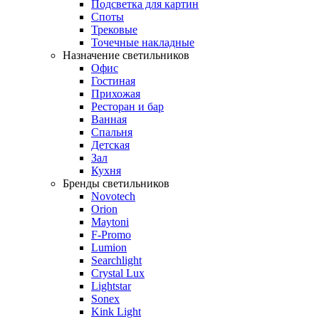
Подсветка для картин
Споты
Трековые
Точечные накладные
Назначение светильников
Офис
Гостиная
Прихожая
Ресторан и бар
Ванная
Спальня
Детская
Зал
Кухня
Бренды светильников
Novotech
Orion
Maytoni
F-Promo
Lumion
Searchlight
Crystal Lux
Lightstar
Sonex
Kink Light