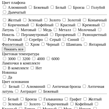
Цвет плафона
Алюминий
Бежевый
Белый
Бронза
Голубой
Дымчатый
Желтый
Зеленый
Золото
Золотой
Коньячный
Коричневый
Кофейный
Красный
Кремовый
Латунь
Матовый
Медь
Металл
Молочный
Никель
Перламутровый
Прозрачный
Разноцветный
Розовый
Серебро
Серый
Синий
Фиолетовый
Хром
Черный
Шампань
Янтарный
Показать все
Цветовая температура
3000
3200
4000
6000
Лампочки в комплекте
В комплекте
Нет
Новинка
Да
Цвет основания
Белый
Алюминий
Античная бронза
Античная
латунь
Антрацит
Бежевый
Белый
Бронза
Гальваника
Графит
Желтый
Зеленый
Золото
Коричневый
Кофейный
Красный
Латунь
Медный
Медь
Никель