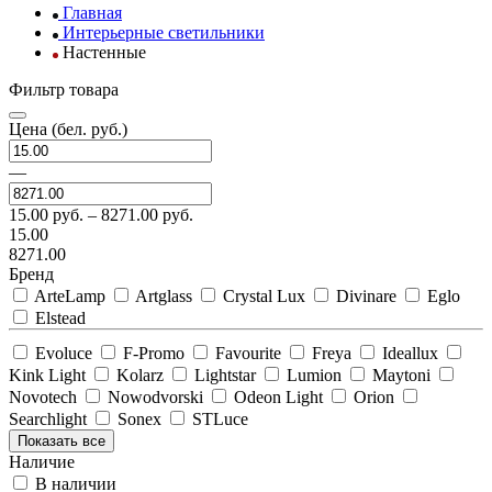
Главная
Интерьерные светильники
Настенные
Фильтр товара
Цена
(бел. руб.)
—
15.00
руб. –
8271.00
руб.
15.00
8271.00
Бренд
ArteLamp
Artglass
Crystal Lux
Divinare
Eglo
Elstead
Evoluce
F-Promo
Favourite
Freya
Ideallux
Kink Light
Kolarz
Lightstar
Lumion
Maytoni
Novotech
Nowodvorski
Odeon Light
Orion
Searchlight
Sonex
STLuce
Показать все
Наличие
В наличии