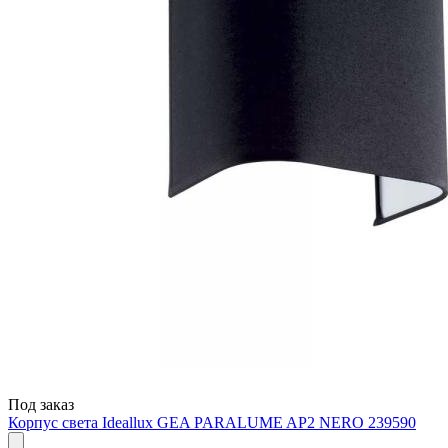
Под заказ
Корпус света Ideallux GEA PARALUME AP2 NERO 239590