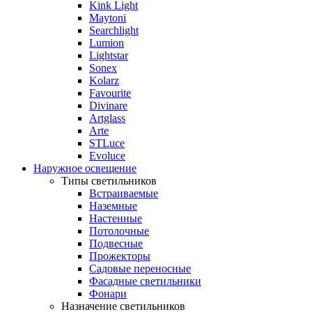
Kink Light
Maytoni
Searchlight
Lumion
Lightstar
Sonex
Kolarz
Favourite
Divinare
Artglass
Arte
STLuce
Evoluce
Наружное освещение
Типы светильников
Встраиваемые
Наземные
Настенные
Потолочные
Подвесные
Прожекторы
Садовые переносные
Фасадные светильники
Фонари
Назначение светильников