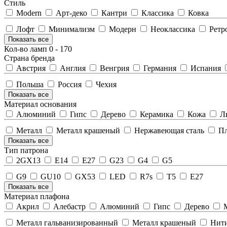
Стиль
Modern
Арт-деко
Кантри
Классика
Ковка
Лофт
Минимализм
Модерн
Неоклассика
Ретр
Показать все
Кол-во ламп
0
-
170
Страна бренда
Австрия
Англия
Венгрия
Германия
Испания
Польша
Россия
Чехия
Показать все
Материал основания
Алюминий
Гипс
Дерево
Керамика
Кожа
Ли
Металл
Металл крашеный
Нержавеющая сталь
Пл
Показать все
Тип патрона
2GX13
E14
E27
G23
G4
G5
G9
GU10
GX53
LED
R7s
T5
Е27
Показать все
Материал плафона
Акрил
Алебастр
Алюминий
Гипс
Дерево
М
Металл гальванизированный
Металл крашеный
Нит