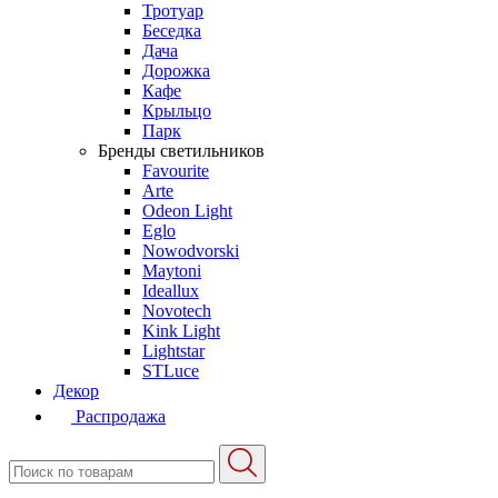
Тротуар
Беседка
Дача
Дорожка
Кафе
Крыльцо
Парк
Бренды светильников
Favourite
Arte
Odeon Light
Eglo
Nowodvorski
Maytoni
Ideallux
Novotech
Kink Light
Lightstar
STLuce
Декор
Распродажа