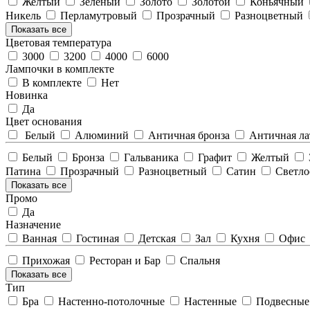
Желтый
Зеленый
Золото
Золотой
Коньячный
Никель
Перламутровый
Прозрачный
Разноцветный
Показать все
Цветовая температура
3000
3200
4000
6000
Лампочки в комплекте
В комплекте
Нет
Новинка
Да
Цвет основания
Белый
Алюминий
Античная бронза
Античная л
Белый
Бронза
Гальваника
Графит
Желтый
Патина
Прозрачный
Разноцветный
Сатин
Светло
Показать все
Промо
Да
Назначение
Ванная
Гостиная
Детская
Зал
Кухня
Офис
Прихожая
Ресторан и Бар
Спальня
Показать все
Тип
Бра
Настенно-потолочные
Настенные
Подвесны