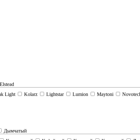
Elstead
k Light
Kolarz
Lightstar
Lumion
Maytoni
Novote
Дымчатый