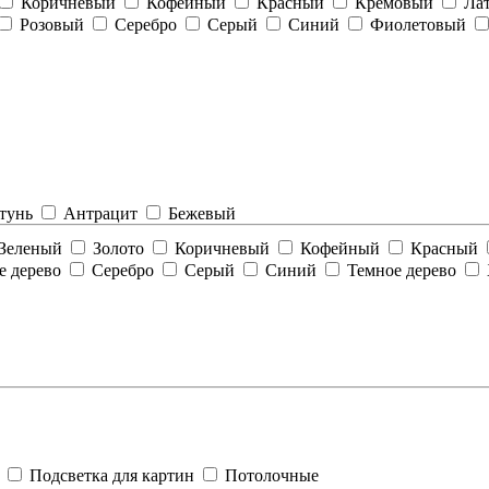
Коричневый
Кофейный
Красный
Кремовый
Ла
Розовый
Серебро
Серый
Синий
Фиолетовый
атунь
Антрацит
Бежевый
Зеленый
Золото
Коричневый
Кофейный
Красный
е дерево
Серебро
Серый
Синий
Темное дерево
е
Подсветка для картин
Потолочные