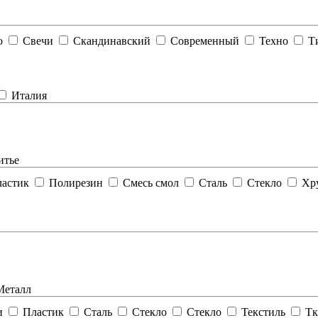
о
Свечи
Скандинавский
Современный
Техно
Т
Италия
тье
астик
Полирезин
Смесь смол
Сталь
Стекло
Хру
еталл
и
Пластик
Сталь
Стекло
Стекло
Текстиль
Тк