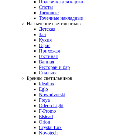
Подсветка для картин
Споты
Трековые
Точечные накладные
Назначение светильников
Детская
Зал
Кухня
Офис
Прихожая
Гостиная
Ванная
Ресторан и бар
Спальня
Бренды светильников
Ideallux
Eglo
Nowodvorski
Freya
Odeon Light
F-Promo
Elstead
Orion
Crystal Lux
Novotech