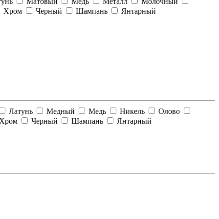
тунь
Матовый
Медь
Металл
Молочный
Хром
Черный
Шампань
Янтарный
Латунь
Медный
Медь
Никель
Олово
Хром
Черный
Шампань
Янтарный