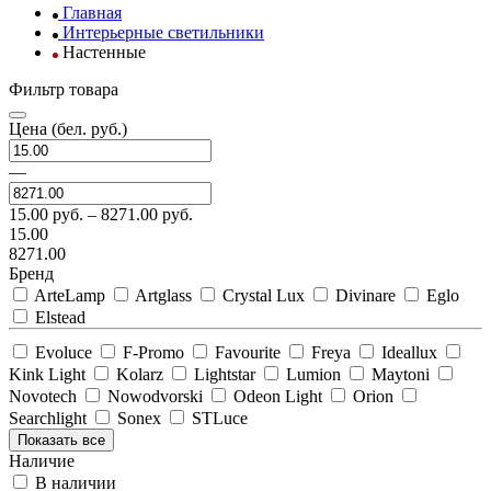
Главная
Интерьерные светильники
Настенные
Фильтр товара
Цена
(бел. руб.)
—
15.00
руб. –
8271.00
руб.
15.00
8271.00
Бренд
ArteLamp
Artglass
Crystal Lux
Divinare
Eglo
Elstead
Evoluce
F-Promo
Favourite
Freya
Ideallux
Kink Light
Kolarz
Lightstar
Lumion
Maytoni
Novotech
Nowodvorski
Odeon Light
Orion
Searchlight
Sonex
STLuce
Показать все
Наличие
В наличии