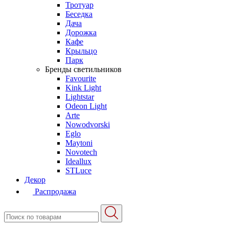
Тротуар
Беседка
Дача
Дорожка
Кафе
Крыльцо
Парк
Бренды светильников
Favourite
Kink Light
Lightstar
Odeon Light
Arte
Nowodvorski
Eglo
Maytoni
Novotech
Ideallux
STLuce
Декор
Распродажа