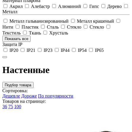
Материал плафона
Акрил
Алебастр
Алюминий
Гипс
Дерево
Металл
Металл гальванизированный
Металл крашеный
Нити
Пластик
Сталь
Стекло
Стекло
Текстиль
Ткань
Хрусталь
Показать все
Защита IP
IP20
IP21
IP23
IP44
IP54
IP65
Настенные
Подбор товара
Сортировка:
Дешевле
Дороже
По популярности
Товаров на странице:
36
75
100