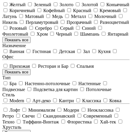
Желтый
Зеленый
Золото
Золотой
Коньячный
Коричневый
Кофейный
Красный
Кремовый
Латунь
Матовый
Медь
Металл
Молочный
Никель
Перламутровый
Прозрачный
Разноцветный
Розовый
Серебро
Серый
Синий
Фиолетовый
Хром
Черный
Шампань
Янтарный
Показать все
Назначение
Ванная
Гостиная
Детская
Зал
Кухня
Офис
Прихожая
Ресторан и Бар
Спальня
Показать все
Тип
Бра
Настенно-потолочные
Настенные
Подвесные
Подсветка для картин
Потолочные
Стиль
Modern
Арт-деко
Кантри
Классика
Ковка
Лофт
Минимализм
Модерн
Неоклассика
Ретро
Свечи
Скандинавский
Современный
Техно
Тиффани-Винтаж
Флористика
Хай-тек
Хрусталь