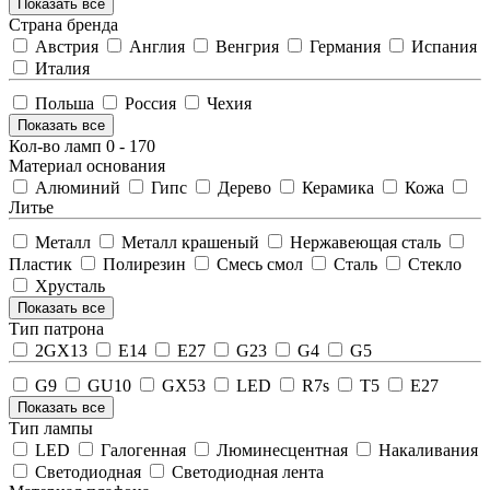
Показать все
Страна бренда
Австрия
Англия
Венгрия
Германия
Испания
Италия
Польша
Россия
Чехия
Показать все
Кол-во ламп
0
-
170
Материал основания
Алюминий
Гипс
Дерево
Керамика
Кожа
Литье
Металл
Металл крашеный
Нержавеющая сталь
Пластик
Полирезин
Смесь смол
Сталь
Стекло
Хрусталь
Показать все
Тип патрона
2GX13
E14
E27
G23
G4
G5
G9
GU10
GX53
LED
R7s
T5
Е27
Показать все
Тип лампы
LED
Галогенная
Люминесцентная
Накаливания
Светодиодная
Светодиодная лента